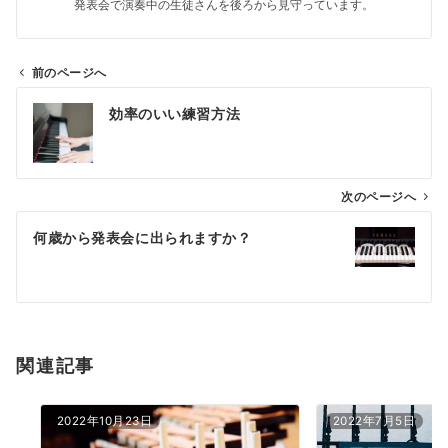
発表会で演奏中の生徒さんを後ろから見守っています。
前のページへ
投
効率のいい練習方法
稿
ナ
ビ
ゲ
次のページへ
ー
何歳から発表会に出られますか？
シ
ョ
ン
関連記事
2022年10月23日
2022年7月5日