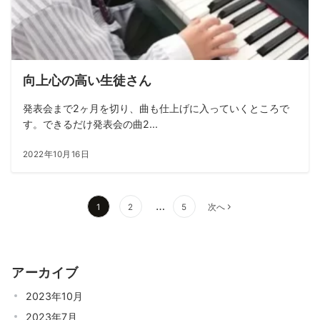
向上心の高い生徒さん
発表会まで2ヶ月を切り、曲も仕上げに入っていくところで
す。できるだけ発表会の曲2...
2022年10月16日
投
…
1
2
5
次へ
稿
の
ペ
アーカイブ
ー
ジ
2023年10月
送
2023年7月